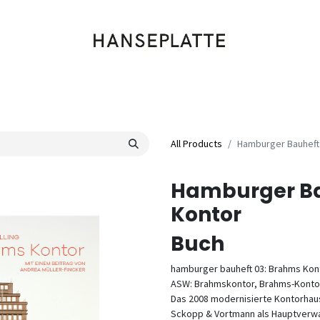
Shop
Musik
Kleidung
Labels
Artists
Veranstaltungen
All Products
Hamburger Bauheft
Hamburger Ba
Kontor
Buch
hamburger bauheft 03: Brahms Kon
ASW: Brahmskontor, Brahms-Konto
Das 2008 modernisierte Kontorhau
Sckopp & Vortmann als Hauptverw