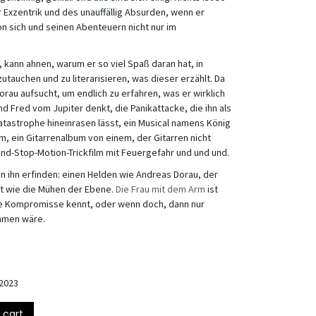
r Exzentrik und des unauffällig Absurden, wenn er
on sich und seinen Abenteuern nicht nur im
ann ahnen, warum er so viel Spaß daran hat, in
utauchen und zu literarisieren, was dieser erzählt. Da
rau aufsucht, um endlich zu erfahren, was er wirklich
nd Fred vom Jupiter denkt, die Panikattacke, die ihn als
tastrophe hineinrasen lässt, ein Musical namens
König
rm, ein Gitarrenalbum von einem, der Gitarren nicht
nd-Stop-Motion-Trickfilm mit Feuergefahr und und und.
n ihn erfinden: einen Helden wie Andreas Dorau, der
t wie die Mühen der Ebene.
Die Frau mit dem Arm
ist
e Kompromisse kennt, oder wenn doch, dann nur
ommen wäre.
2023
 cart