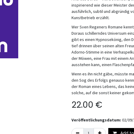
inspirierend wie dieser Meister de
ausführlich, subtil und abgründig v
Kunstbetrieb erzählt.
Wer Sven Regeners Romane kennt, k
Doraus schillerndes Universum einz
gibt es einen Hypnosekönig, den Do
tief drinnen über seinen alten Freu
Adorno-Stimme in eine Verhaspelka
der Möwen
, eine Frau mit einem A
ausstehen kann, einen Flaschenpfa
Wenn es ihn nicht gäbe, müsste ma
den Sog des Erfolgs genauso kenn
der Roman eines Lebens, das kein
solche, auf die sonst keiner gek
22.00
€
Veröffentlichungsdatum:
02/09/
Add to