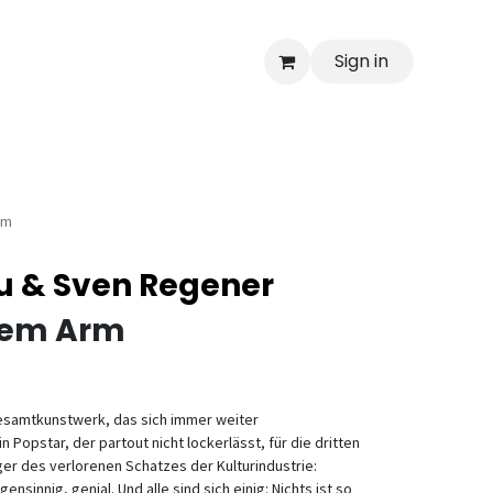
Sign in
rm
u & Sven Regener
 dem Arm
 Gesamtkunstwerk, das sich immer weiter
 Popstar, der partout nicht lockerlässt, für die dritten
r des verlorenen Schatzes der Kulturindustrie:
nsinnig, genial. Und alle sind sich einig: Nichts ist so