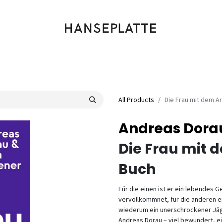
Shop
Musik
Kleidung
Labels
Artists
Veranstaltungen
All Products
Die Frau mit dem A
Andreas Dora
Die Frau mit
Buch
Für die einen ist er ein lebendes
vervollkommnet, für die anderen ein
wiederum ein unerschrockener Jäge
Andreas Dorau – viel bewundert, eige