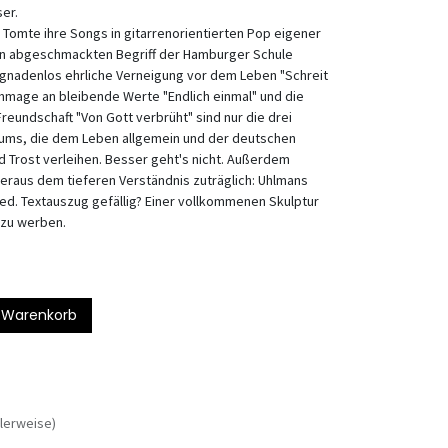
ser.
n Tomte ihre Songs in gitarrenorientierten Pop eigener
n abgeschmackten Begriff der Hamburger Schule
 gnadenlos ehrliche Verneigung vor dem Leben "Schreit
mage an bleibende Werte "Endlich einmal" und die
reundschaft "Von Gott verbrüht" sind nur die drei
ums, die dem Leben allgemein und der deutschen
d Trost verleihen. Besser geht's nicht. Außerdem
beraus dem tieferen Verständnis zuträglich: Uhlmans
ed. Textauszug gefällig? Einer vollkommenen Skulptur
 zu werben.
 Warenkorb
lerweise)