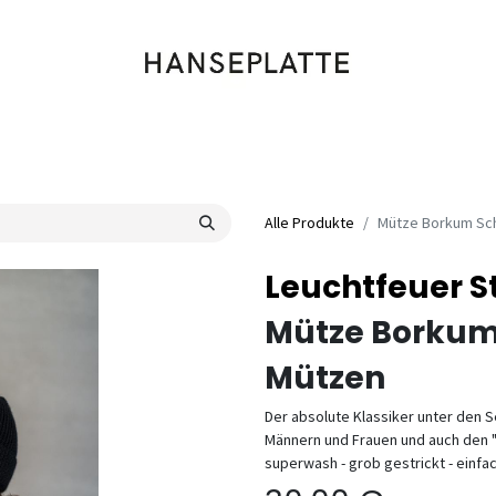
Shop
Musik
Kleidung
Labels
Artists
Veranstaltungen
Alle Produkte
Mütze Borkum Sc
Leuchtfeuer S
Mütze Borkum
Mützen
Der absolute Klassiker unter den
Männern und Frauen und auch den 
superwash - grob gestrickt - einf