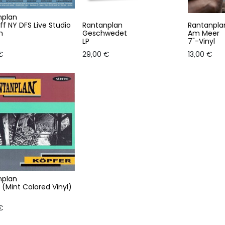
nplan
off NY DFS Live Studio
Rantanplan
Rantanpla
n
Geschwedet
Am Meer
LP
7"-Vinyl
€
29,00
€
13,00
€
nplan
 (Mint Colored Vinyl)
€