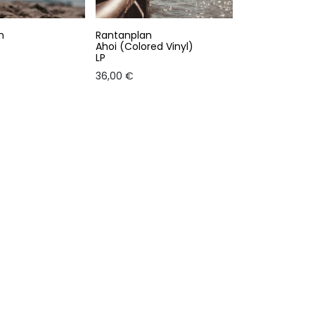
n
Rantanplan
Ahoi (Colored Vinyl)
LP
36,00
€