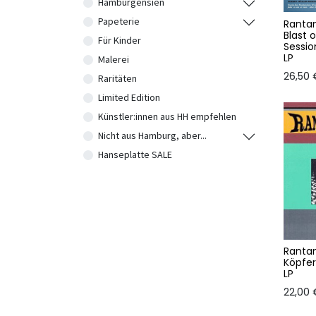
Hamburgensien
Papeterie
Ranta
Blast 
Für Kinder
Sessio
LP
Malerei
26,50
Raritäten
Limited Edition
Künstler:innen aus HH empfehlen
Nicht aus Hamburg, aber...
Hanseplatte SALE
Ranta
Köpfer
LP
22,00