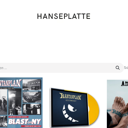
Shop
Musik
Kleidung
Labels
Artists
Veranstaltungen
So