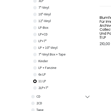
3LP
7"-Vinyl
10"-Vinyl
Blumf
12"-Vinyl
Für I
Archiv
LP-Box
Collec
Und Po
LP+CD
11 LP
LP+7"
210,00
LP + 10"-Vinyl
7"-Vinyl Box + Tape
Kinder
LP + Fanzine
6x LP
11 LP
2LP+7"
CD
2CD
Tape