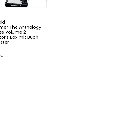
eld
mmer The Anthology
es Volume 2
tor's Box mit Buch
ster
€