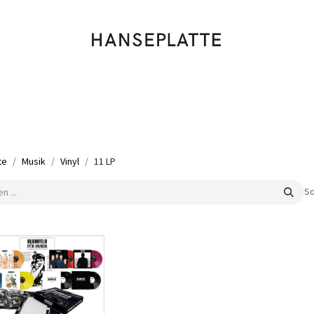
Shop
Musik
Kleidung
Labels
Artists
Veranstaltungen
te
Musik
Vinyl
11 LP
So