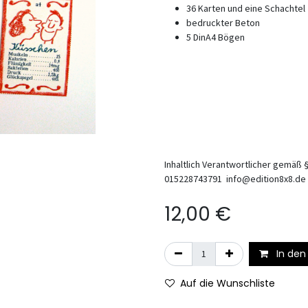
36 Karten und eine Schachte
bedruckter Beton
5 DinA4 Bögen
Inhaltlich Verantwortlicher gemäß §
015228743791 info@edition8x8.de
12,00
€
In den
Auf die Wunschliste