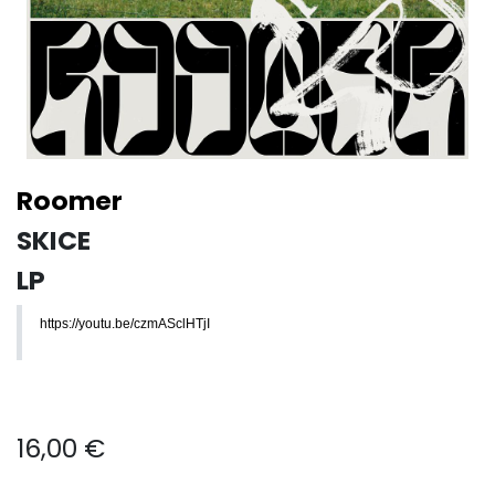
Roomer
SKICE
LP
https://youtu.be/czmASclHTjI
16,00
€