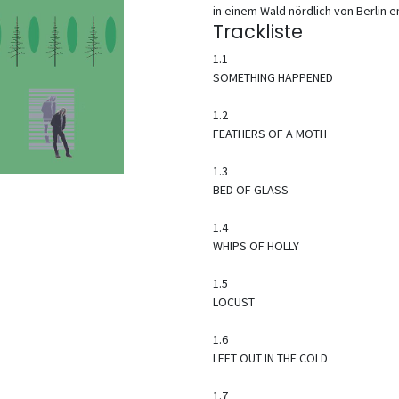
in einem Wald nördlich von Berlin e
Trackliste
1.1
SOMETHING HAPPENED
1.2
FEATHERS OF A MOTH
1.3
BED OF GLASS
1.4
WHIPS OF HOLLY
1.5
LOCUST
1.6
LEFT OUT IN THE COLD
1.7