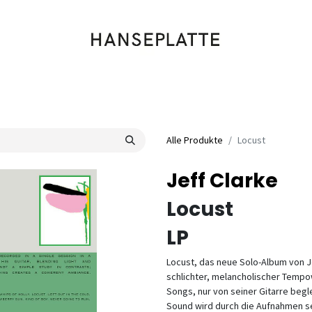
Shop
Musik
Kleidung
Labels
Artists
Veranstaltungen
Alle Produkte
Locust
Jeff Clarke
Locust
LP
Locust, das neue Solo-Album von Je
schlichter, melancholischer Temp
Songs, nur von seiner Gitarre begl
Sound wird durch die Aufnahmen sel