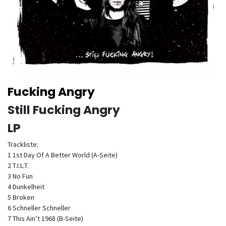
Fucking Angry
Still Fucking Angry
LP
Trackliste:
1 1st Day Of A Better World (A-Seite)
2 T.I.L.T.
3 No Fun
4 Dunkelheit
5 Broken
6 Schneller Schneller
7 This Ain’t 1968 (B-Seite)