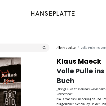
Shop
Musik
Kleidung
Labels
Artists
Veranstaltungen
Alle Produkte
Volle Pulle ins Ve
Klaus Maeck
Volle Pulle in
Buch
„Bringt eure Kassettenrekorder mit
Revolution!“
Klaus Maecks Erinnerungen und Sto
bürgerlichen Schein-Idyll in der H