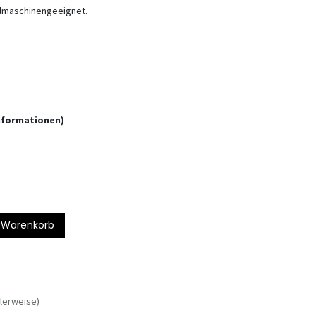
pülmaschinengeeignet.
informationen)
 Warenkorb
lerweise)