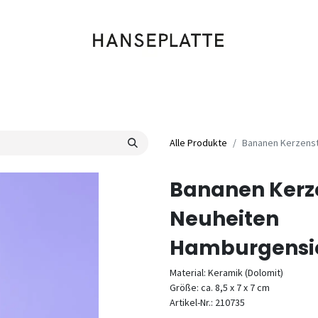
Shop
Musik
Kleidung
Labels
Artists
Veranstaltungen
Alle Produkte
Bananen Kerzens
Bananen Kerz
Neuheiten
Hamburgensi
Material: Keramik (Dolomit)
Größe: ca. 8,5 x 7 x 7 cm
Artikel-Nr.: 210735