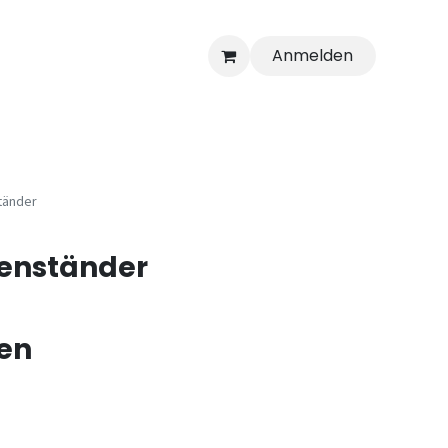
Anmelden
tänder
enständer
en