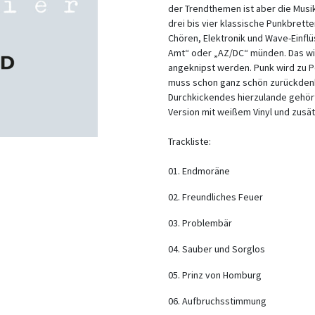
der Trendthemen ist aber die Musik
drei bis vier klassische Punkbrett
Chören, Elektronik und Wave-Einflüs
Amt“ oder „AZ/DC“ münden. Das wir
angeknipst werden. Punk wird zu 
muss schon ganz schön zurückdenk
Durchkickendes hierzulande gehört
Version mit weißem Vinyl und zusä
Trackliste:
01. Endmoräne
02. Freundliches Feuer
03. Problembär
04. Sauber und Sorglos
05. Prinz von Homburg
06. Aufbruchsstimmung