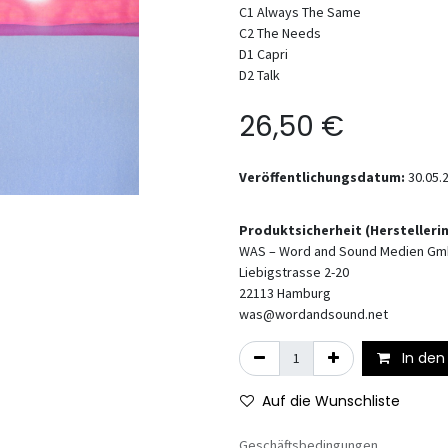
C1 Always The Same
C2 The Needs
D1 Capri
D2 Talk
26,50
€
Veröffentlichungsdatum:
30.05.
Produktsicherheit (Hersteller
WAS – Word and Sound Medien G
Liebigstrasse 2-20
22113
Hamburg
was@wordandsound.net
In den
Auf die Wunschliste
Geschäftsbedingungen