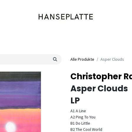
Shop
Musik
Kleidung
Labels
Artists
Veranstaltungen
Alle Produkte
Asper Clouds
Christopher R
Asper Clouds
LP
A1 A Line
A2 Ping To You
B1 Do Little
B2 The Cool World