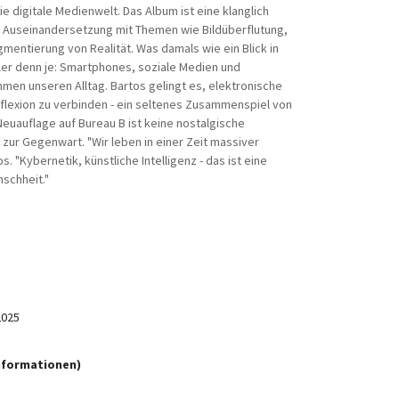
die digitale Medienwelt. Das Album ist eine klanglich
ge Auseinandersetzung mit Themen wie Bildüberflutung,
gmentierung von Realität. Was damals wie ein Blick in
eller denn je: Smartphones, soziale Medien und
men unseren Alltag. Bartos gelingt es, elektronische
eflexion zu verbinden - ein seltenes Zusammenspiel von
Neuauflage auf Bureau B ist keine nostalgische
zur Gegenwart. "Wir leben in einer Zeit massiver
. "Kybernetik, künstliche Intelligenz - das ist eine
schheit."
2025
informationen)