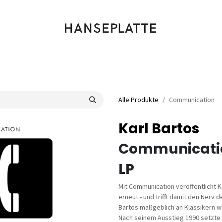
Shop
Musik
Kleidung
Labels
Artists
Veranstaltungen
Alle Produkte
Communication
Karl Bartos
Communicati
LP
Mit Communication veröffentlicht K
erneut - und trifft damit den Nerv 
Bartos maßgeblich an Klassikern wi
Nach seinem Ausstieg 1990 setzte 