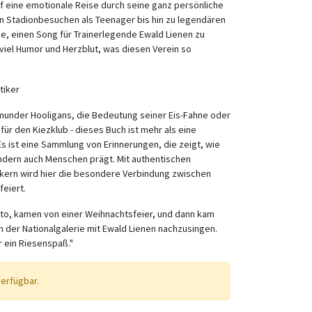
uf eine emotionale Reise durch seine ganz persönliche
en Stadionbesuchen als Teenager bis hin zu legendären
e, einen Song für Trainerlegende Ewald Lienen zu
t viel Humor und Herzblut, was diesen Verein so
tiker
munder Hooligans, die Bedeutung seiner Eis-Fahne oder
für den Kiezklub - dieses Buch ist mehr als eine
s ist eine Sammlung von Erinnerungen, die zeigt, wie
sondern auch Menschen prägt. Mit authentischen
ern wird hier die besondere Verbindung zwischen
feiert.
to, kamen von einer Weihnachtsfeier, und dann kam
n der Nationalgalerie mit Ewald Lienen nachzusingen.
r ein Riesenspaß."
verfügbar.