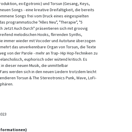
 Produktion, ex-Egotronic) und Torsun (Gesang, Keys,
 neuen Songs - eine kreative Dreifaltigkeit, die bereits
ommene Songs frei vom Druck eines eingespielten
das programmatische "Alles Neu", "Therapie", "5
h Jetzt Auch Durch" präsentieren sich mit groovig
reifend melodischen Hooks, flirrenden Synths,
 die immer wieder mit Vocoder und Autotune überzogen
ermehrt das unverkennbare Organ von Torsun, die Texte
eg von der Parole - mehr an Trap- Hip Hop-Techniken zu
elancholisch, euphorisch oder wütend kritisch. Es
 in dieser neuen Musik, die unmittelbar
Fans werden sich in den neuen Liedern trotzdem leicht
szendieren Torsun & The Stereotronics Punk, Wave, LoFi-
Sphären.
2023
informationen)