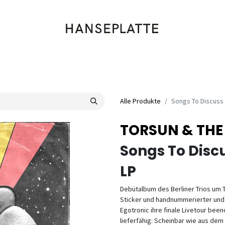
Shop
Musik
Kleidung
Labels
Artists
Veranstaltungen
Alle Produkte
Songs To Discuss 
TORSUN & THE
Songs To Disc
LP
Debütalbum des Berliner Trios um T
Sticker und handnummerierter und s
Egotronic ihre finale Livetour bee
lieferfähig: Scheinbar wie aus dem