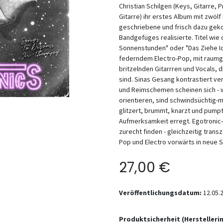
Christian Schilgen (Keys, Gitarre,
Gitarre) ihr erstes Album mit zwölf
geschriebene und frisch dazu gek
Bandgefüges realisierte. Titel wie 
Sonnenstunden" oder "Das Ziehe Ic
federndem Electro-Pop, mit raumg
britzelnden Gitarrren und Vocals,
sind. Sinas Gesang kontrastiert v
und Reimschemen scheinen sich - w
orientieren, sind schwindsüchtig-m
glitzert, brummt, knarzt und pumpt
Aufmerksamkeit erregt. Egotronic-
zurecht finden - gleichzeitig tran
Pop und Electro vorwärts in neue 
27,00
€
Veröffentlichungsdatum:
12.05.
Produktsicherheit (Hersteller