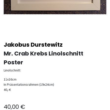
Jakobus Durstewitz
Mr. Crab Krebs Linolschnitt
Poster
Linolschnitt
11x16cm
In Präsentationsrahmen (19x24cm)
40,-€
40,00
€