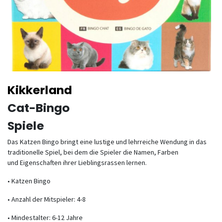
Kikkerland
Cat-Bingo
Spiele
Das Katzen Bingo bringt eine lustige und lehrreiche Wendung in das
traditionelle Spiel, bei dem die Spieler die Namen, Farben
und Eigenschaften ihrer Lieblingsrassen lernen.
• Katzen Bingo
• Anzahl der Mitspieler: 4-8
• Mindestalter: 6-12 Jahre