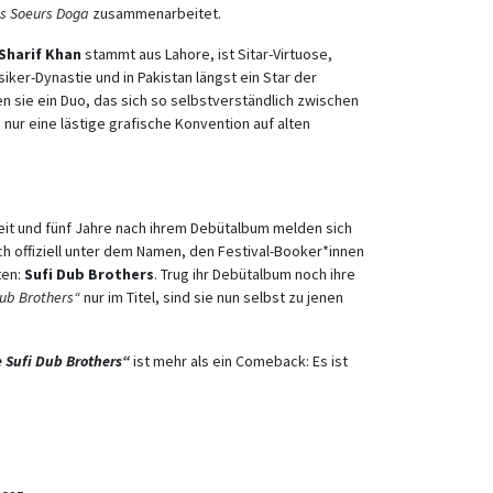
s Soeurs Doga
zusammenarbeitet.
Sharif Khan
stammt aus Lahore, ist Sitar-Virtuose,
iker-Dynastie und in Pakistan längst ein Star der
n sie ein Duo, das sich so selbstverständlich zwischen
ur eine lästige grafische Konvention auf alten
eit und fünf Jahre nach ihrem Debütalbum melden sich
ch offiziell unter dem Namen, den Festival-Booker*innen
ten:
Sufi Dub Brothers
. Trug ihr Debütalbum noch ihre
Dub Brothers“
nur im Titel, sind sie nun selbst zu jenen
e Sufi Dub Brothers“
ist mehr als ein Comeback: Es ist