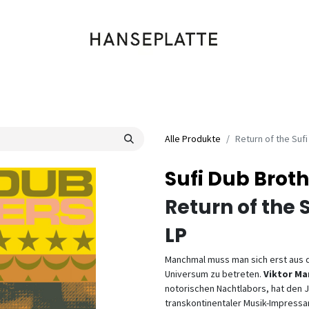
Shop
Musik
Kleidung
Labels
Artists
Veranstaltungen
Alle Produkte
Return of the Suf
Sufi Dub Brot
Return of the 
LP
Manchmal muss man sich erst aus
Universum zu betreten.
Viktor Ma
notorischen Nachtlabors, hat den 
transkontinentaler Musik-Impressar